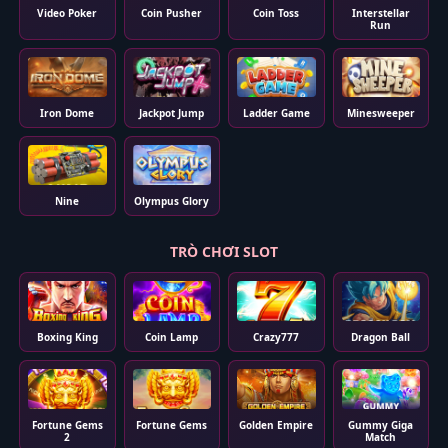
Video Poker
Coin Pusher
Coin Toss
Interstellar
Run
Iron Dome
Jackpot Jump
Ladder Game
Minesweeper
Nine
Olympus Glory
TRÒ CHƠI SLOT
Boxing King
Coin Lamp
Crazy777
Dragon Ball
Fortune Gems
Fortune Gems
Golden Empire
Gummy Giga
2
Match