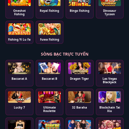
Oneshot
Royal Fishing
Bingo Fishing
Dinosaur
Fishing
Tycoon
Fishing Yi Lu Fa
Fuwa Fishing
SÒNG BẠC TRỰC TUYẾN
Baccarat A
Baccarat B
Dragon Tiger
Las Vegas
Blackjack
Lucky 7
Ultimate
32 Baraha
Blockchain Tai
Roulette
Xiu