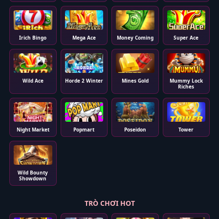
Irich Bingo
Mega Ace
Money Coming
Super Ace
Wild Ace
Horde 2 Winter
Mines Gold
Mummy Lock
Riches
Night Market
Popmart
Poseidon
Tower
Wild Bounty
Showdown
TRÒ CHƠI HOT