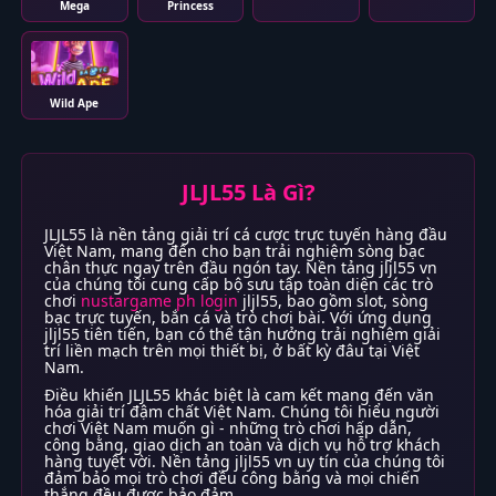
Mega
Princess
Wild Ape
JLJL55 Là Gì?
JLJL55 là nền tảng giải trí cá cược trực tuyến hàng đầu
Việt Nam, mang đến cho bạn trải nghiệm sòng bạc
chân thực ngay trên đầu ngón tay. Nền tảng jljl55 vn
của chúng tôi cung cấp bộ sưu tập toàn diện các trò
chơi
nustargame ph login
jljl55, bao gồm slot, sòng
bạc trực tuyến, bắn cá và trò chơi bài. Với ứng dụng
jljl55 tiên tiến, bạn có thể tận hưởng trải nghiệm giải
trí liền mạch trên mọi thiết bị, ở bất kỳ đâu tại Việt
Nam.
Điều khiến JLJL55 khác biệt là cam kết mang đến văn
hóa giải trí đậm chất Việt Nam. Chúng tôi hiểu người
chơi Việt Nam muốn gì - những trò chơi hấp dẫn,
công bằng, giao dịch an toàn và dịch vụ hỗ trợ khách
hàng tuyệt vời. Nền tảng jljl55 vn uy tín của chúng tôi
đảm bảo mọi trò chơi đều công bằng và mọi chiến
thắng đều được bảo đảm.